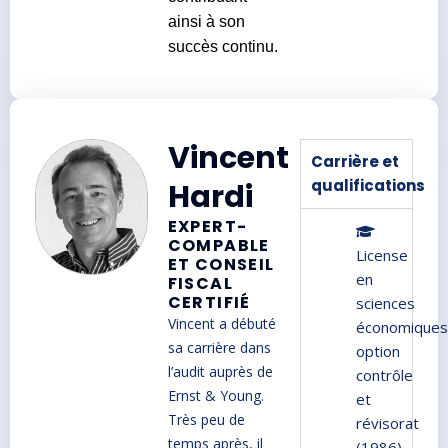
ainsi à son
succès continu.
Vincent
Carrière et
qualifications
Hardi
EXPERT-
COMPABLE
License
ET CONSEIL
en
FISCAL
CERTIFIÉ
sciences
Vincent a débuté
économiques
sa carrière dans
option
l’audit auprès de
contrôle
Ernst & Young.
et
Très peu de
révisorat
temps après, il
(1986)