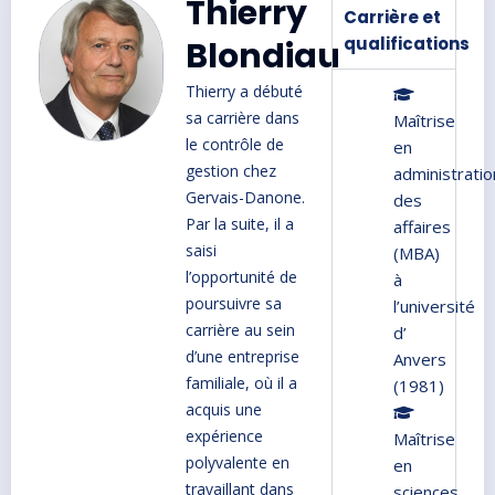
Thierry
Carrière et
qualifications
Blondiau
Thierry a débuté
sa carrière dans
Maîtrise
le contrôle de
en
gestion chez
administratio
Gervais-Danone.
des
Par la suite, il a
affaires
saisi
(MBA)
l’opportunité de
à
poursuivre sa
l’université
carrière au sein
d’
d’une entreprise
Anvers
familiale, où il a
(1981)
acquis une
expérience
Maîtrise
polyvalente en
en
travaillant dans
sciences