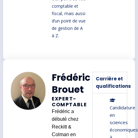
comptable et
fiscal, mais aussi
d’un point de vue
de gestion de A
à Z.
Frédéric
Carrière et
qualifications
Brouet
EXPERT-
COMPTABLE
Candidature
Frédéric a
en
débuté chez
sciences
Reckitt &
économique
Colman en
à