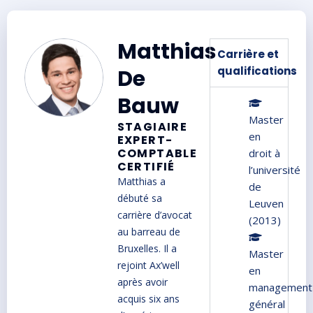
Matthias
Carrière et
qualifications
De
Bauw
Master
STAGIAIRE
en
EXPERT-
COMPTABLE
droit à
CERTIFIÉ
l’université
Matthias a
de
débuté sa
Leuven
carrière d’avocat
(2013)
au barreau de
Bruxelles. Il a
Master
rejoint Ax’well
en
après avoir
management
acquis six ans
général