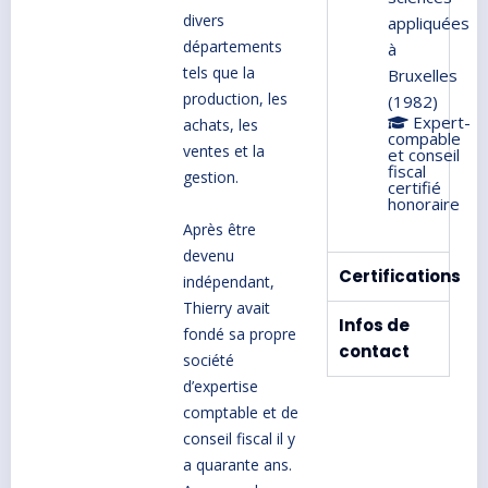
divers
appliquées
départements
à
tels que la
Bruxelles
production, les
(1982)
Expert-
achats, les
compable
ventes et la
et conseil
fiscal
gestion.
certifié
honoraire
Après être
devenu
Certifications
indépendant,
Thierry avait
Infos de
fondé sa propre
contact
société
d’expertise
comptable et de
conseil fiscal il y
a quarante ans.