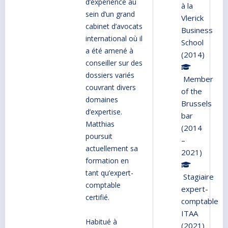
d’expérience au
à la
sein d’un grand
Vlerick
cabinet d’avocats
Business
international où il
School
a été amené à
(2014)
conseiller sur des
dossiers variés
Member
couvrant divers
of the
domaines
Brussels
d’expertise.
bar
Matthias
(2014
poursuit
–
actuellement sa
2021)
formation en
tant qu’expert-
Stagiaire
comptable
expert-
certifié.
comptable
ITAA
Habitué à
(2021)