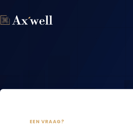
Ga
naar
de
inhoud
EEN VRAAG?