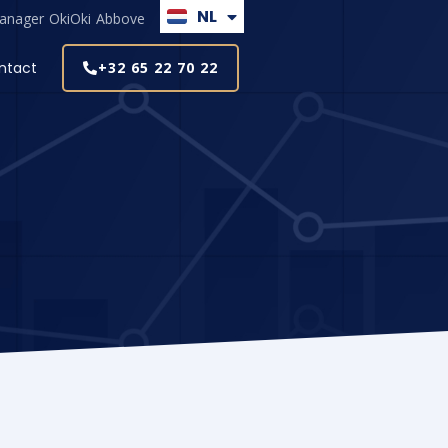
NL
EN
anager
OkiOki
Abbove
ntact
+32 65 22 70 22