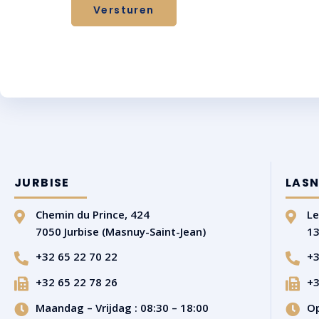
Versturen
JURBISE
LASN
Chemin du Prince, 424
Le
7050 Jurbise (Masnuy-Saint-Jean)
13
+32 65 22 70 22
+3
+32 65 22 78 26
+3
Maandag – Vrijdag : 08:30 – 18:00
Op