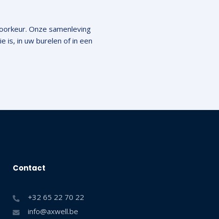
 voorkeur. Onze samenleving
 is, in uw burelen of in een
Contact
+32 65 22 70 22
info@axwell.be