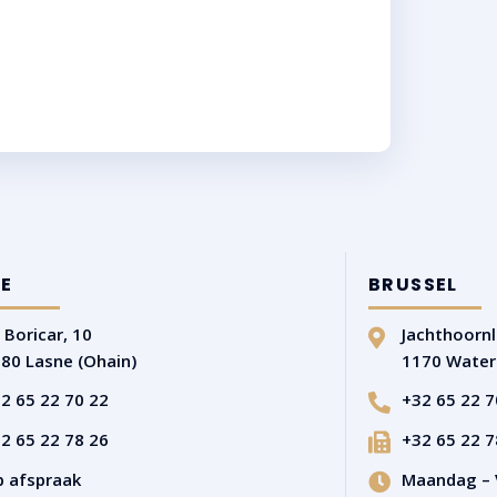
E
BRUSSEL
 Boricar, 10
Jachthoornl
80 Lasne (Ohain)
1170 Wate
2 65 22 70 22
+32 65 22 7
2 65 22 78 26
+32 65 22 7
 afspraak
Maandag – V