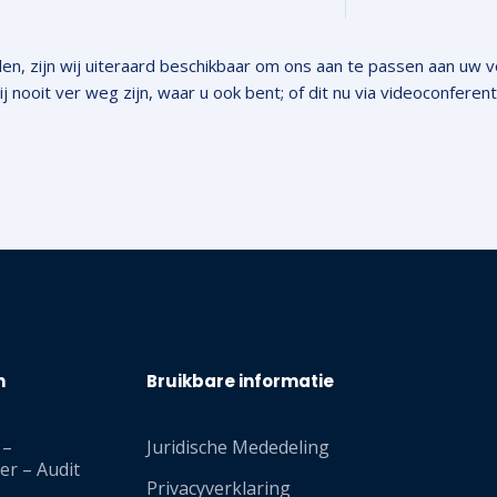
en, zijn wij uiteraard beschikbaar om ons aan te passen aan uw
ooit ver weg zijn, waar u ook bent; of dit nu via videoconferentie
n
Bruikbare informatie
 –
Juridische Mededeling
er – Audit
Privacyverklaring