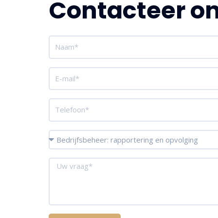
Contacteer o
Nom
E-
mail
Téléphone
Services
Message