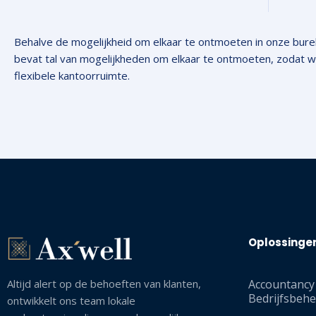
Behalve de mogelijkheid om elkaar te ontmoeten in onze burel
bevat tal van mogelijkheden om elkaar te ontmoeten, zodat wij n
flexibele kantoorruimte.
Oplossinge
Altijd alert op de behoeften van klanten,
Accountancy
Bedrijfsbehe
ontwikkelt ons team lokale